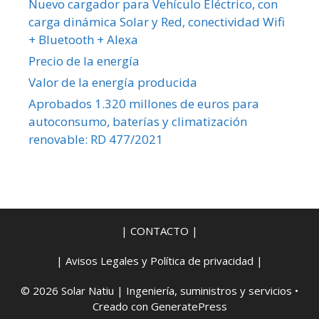
Nuevo cargador para Vehículo Eléctrico, con
carga dinámica Solar y Red, conectividad Wifi
+ Bluetooth + Alexa
Precio de la energía
Valor de la energía producida
Aprobados 1.320 millones de euros para
autoconsumo, baterías y climatización
renovable: RD 477/2021
| CONTACTO |
| Avisos Legales y Política de privacidad |
© 2026 Solar Natiu | Ingeniería, suministros y servicios
•
Creado con
GeneratePress