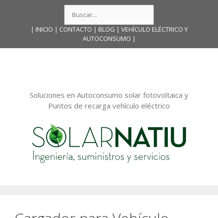
Saltar
Buscar:
al
contenido
|
INICIO
| CONTACTO |
BLOG
|
VEHÍCULO ELÉCTRICO Y
AUTOCONSUMO
|
Soluciones en Autoconsumo solar fotovoltaica y
Puntos de recarga vehículo eléctrico