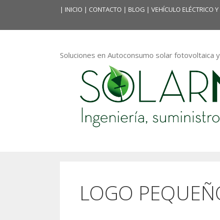
Saltar
|
INICIO
| CONTACTO |
BLOG
|
VEHÍCULO ELÉCTRICO
al
contenido
Soluciones en Autoconsumo solar fotovoltaica y
LOGO PEQUEÑO