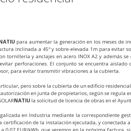
NATIU
para aumentar la generación en los meses de inv
ctura inclinada a 45º y sobre-elevada 1m para evitar s
on tornillería y anclajes en acero INOX A2 y además se
 evitar perforaciones. El conjunto se encuentra aislado 
r, para evitar transmitir vibraciones a la cubierta.
articular, pero sobre la cubierta de un edificio residenci
autorización en junta de propietarios, según se regula e
 SOLAR
NATIU
la solicitud de licencia de obras en el Ayu
galizada en Industria mediante la correspondiente ges
a certificación de la instalación ejecutada, y conectada 
a 0,07 EUR/kWh, que veremos en la próxima factura, sin